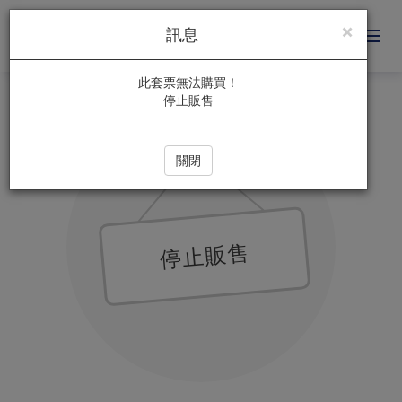
×
訊息
苗
首頁
精選套票
停止販售
此套票無法購買！
停止販售
栗
水
關閉
漾
明
停止販售
湖